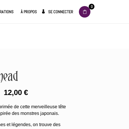
0
RATIONS
À PROPOS
SE CONNECTER
head
Plage
–
12,00
€
de
prix :
mprimée de cette merveilleuse tête
8,00 €
spirée des monstres japonais.
à
12,00 €
es et légendes, on trouve des