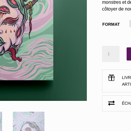
monstres et d
côtoyer de no
FORMAT
QUANTITÉ
DE
JAPAN
HEAD

LIV
ART

ÉCH