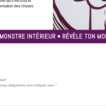
ve qu’il est Elia et
formation des choses
 MONSTRE INTÉRIEUR • RÉVÈLE TON MO
head”
amps obligatoires sont indiqués avec
*